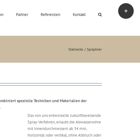
Toggle
Sliding
ion
Partner
Referenzen
Kontakt
Bar
Area
Startseite
Sprayliner
kombiniert spezielle Techniken und Materialien der
.
Das von uns entwickelte zukunftsweisende
Spray-Verfahren, erlaubt die Abwasserrohre
mit Innendurchmessern ab 34 mm,
horizontal oder vertikal, ohne Abbruch oder